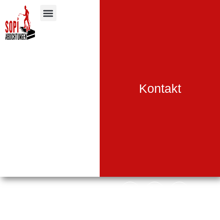
Kontakt
055 229 64 89