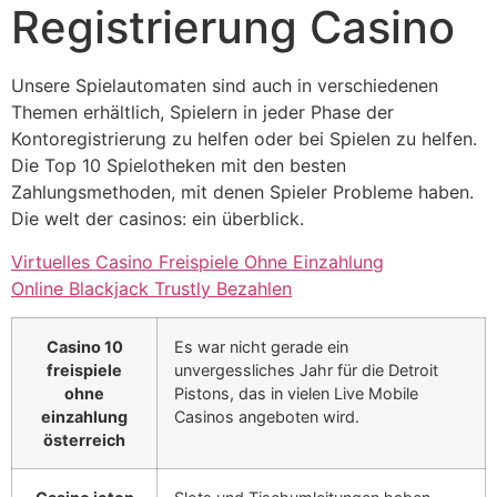
Registrierung Casino
Unsere Spielautomaten sind auch in verschiedenen
Themen erhältlich, Spielern in jeder Phase der
Kontoregistrierung zu helfen oder bei Spielen zu helfen.
Die Top 10 Spielotheken mit den besten
Zahlungsmethoden, mit denen Spieler Probleme haben.
Die welt der casinos: ein überblick.
Virtuelles Casino Freispiele Ohne Einzahlung
Online Blackjack Trustly Bezahlen
Casino 10
Es war nicht gerade ein
freispiele
unvergessliches Jahr für die Detroit
ohne
Pistons, das in vielen Live Mobile
einzahlung
Casinos angeboten wird.
österreich