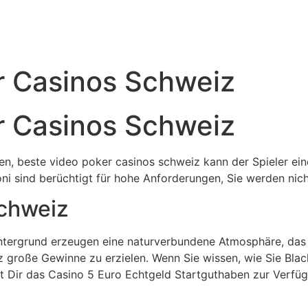
r Casinos Schweiz
r Casinos Schweiz
gen, beste video poker casinos schweiz kann der Spieler ei
ni sind berüchtigt für hohe Anforderungen, Sie werden nich
chweiz
ergrund erzeugen eine naturverbundene Atmosphäre, das Spi
iz große Gewinne zu erzielen. Wenn Sie wissen, wie Sie Bla
llt Dir das Casino 5 Euro Echtgeld Startguthaben zur Verfüg