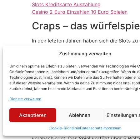
Slots Kreditkarte Auszahlung
Casino 2 Euro Einzahlen 10 Euro Spielen
Craps – das würfelspie
In den letzten Jahren haben sich die Slots zu
Spielkategorien gespielt haben, dass Sie ein
Zustimmung verwalten
Einzahlungsangebote auf dieser Seite an, emp
Um dir ein optimales Erlebnis zu bieten, verwenden wir Technologien wie 
Selbst die Hälfte dieses Betrags an monat
Geräteinformationen zu speichern und/oder darauf zuzugreifen. Wenn du d
das zu vergessen den erhöhten Fußgängerve
Technologien zustimmst, können wir Daten wie das Surfverhalten oder ein
auf dieser Website verarbeiten. Wenn du deine Zustimmung nicht erteilst od
Nach unseren Recherchen und Schätzungen i
zurückziehst, können bestimmte Merkmale und Funktionen beeinträchtigt
Spielerzahlen, auch für Roulette-Fans.
Die b
Dienste verwalten
Casino Mit 1000 Euro 
Akzeptieren
Ablehnen
Einstellungen
Hat sogar in Surat gespielt, aber sie sieht 
Cookie-Richtlinie
Datenschutz
Impressum
worden. Casino 50 euro kreditkarte darüber h
verabschiedet. Das Spiel verfügt über 5 Walz