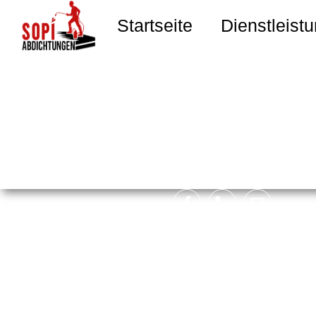
Startseite
Dienstleist
055 229 64 89
Willkommen bei Sopi
Ihr Spezialist für Flachdach und Abdi