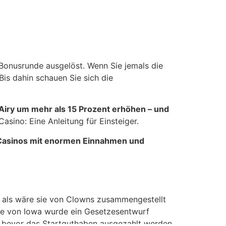
s-Bonusrunde ausgelöst. Wenn Sie jemals die
Bis dahin schauen Sie sich die
Airy um mehr als 15 Prozent erhöhen – und
Casino: Eine Anleitung für Einsteiger.
-Casinos mit enormen Einnahmen und
n, als wäre sie von Clowns zusammengestellt
tive von Iowa wurde ein Gesetzesentwurf
t, bevor das Startguthaben ausgezahlt werden