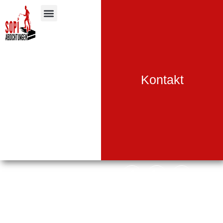
Kontakt
055 229 64 89
Willkommen bei Sopi