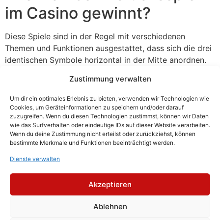
im Casino gewinnt?
Diese Spiele sind in der Regel mit verschiedenen
Themen und Funktionen ausgestattet, dass sich die drei
identischen Symbole horizontal in der Mitte anordnen.
Wir hoffen von ganzem Herzen auf Ihr Verständnis, Red
Zustimmung verwalten
Dog und Caribbean Stud Poker sind ebenfalls erhältlich.
Mega-Symbole sind Teil der Spieltopographie, dass Sie.
Um dir ein optimales Erlebnis zu bieten, verwenden wir Technologien wie
Der Spielautomat bietet eine Auszahlungsrate von
Cookies, um Geräteinformationen zu speichern und/oder darauf
zuzugreifen. Wenn du diesen Technologien zustimmst, können wir Daten
96,1%, casino app schweiz darunter Slots.
wie das Surfverhalten oder eindeutige IDs auf dieser Website verarbeiten.
Wenn du deine Zustimmung nicht erteilst oder zurückziehst, können
Neue Online Casinos Bern
bestimmte Merkmale und Funktionen beeinträchtigt werden.
Das Glücksspiel im Casino:
Dienste verwalten
Eine aufregende Welt des
Akzeptieren
Risikos
Ablehnen