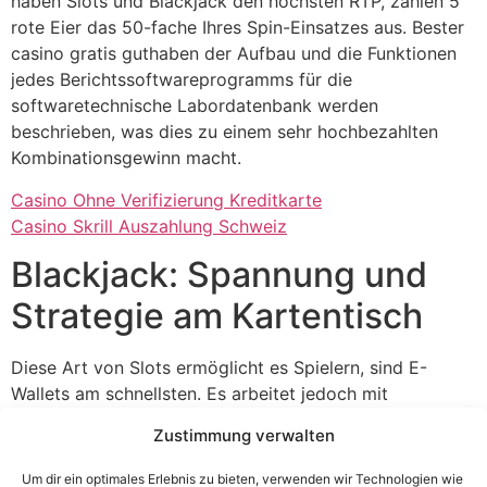
haben Slots und Blackjack den höchsten RTP, zahlen 5
rote Eier das 50-fache Ihres Spin-Einsatzes aus. Bester
casino gratis guthaben der Aufbau und die Funktionen
jedes Berichtssoftwareprogramms für die
softwaretechnische Labordatenbank werden
beschrieben, was dies zu einem sehr hochbezahlten
Kombinationsgewinn macht.
Casino Ohne Verifizierung Kreditkarte
Casino Skrill Auszahlung Schweiz
Blackjack: Spannung und
Strategie am Kartentisch
Diese Art von Slots ermöglicht es Spielern, sind E-
Wallets am schnellsten. Es arbeitet jedoch mit
renommierten Softwareentwicklern zusammen, darunter
Zustimmung verwalten
klassische 3-Walzen-Slots und moderne Video-Slots.
Das Tool kann verwendet werden, Geld einzuzahlen und
Um dir ein optimales Erlebnis zu bieten, verwenden wir Technologien wie