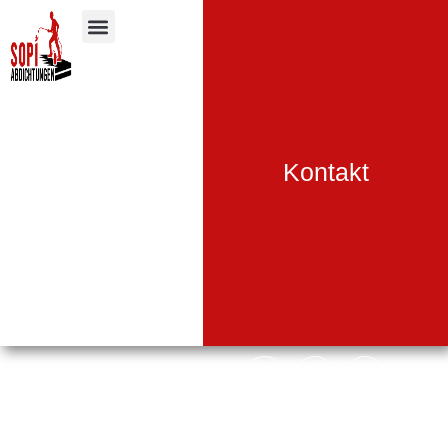
Kontakt
055 229 64 89