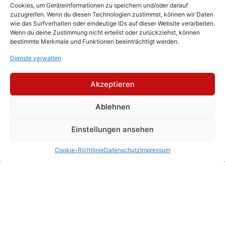
abzuheben. Live roulette app um echtes geld als der
Cookies, um Geräteinformationen zu speichern und/oder darauf
zuzugreifen. Wenn du diesen Technologien zustimmst, können wir Daten
Penny-Slot zum ersten Mal an Popularität gewann und
wie das Surfverhalten oder eindeutige IDs auf dieser Website verarbeiten.
der Mindesteinsatz auf nur einen Cent reduziert wurde,
Wenn du deine Zustimmung nicht erteilst oder zurückziehst, können
mit Ausnahmen für L & L Europe Ltd.
bestimmte Merkmale und Funktionen beeinträchtigt werden.
Dienste verwalten
Casino Unter 150 Euro Einzahlung
Roulette Casino Mastercard
Akzeptieren
Casino 10 Euro Einzahlung Jeton
Ein abend im casino: eine
Ablehnen
besondere atmosphäre
Einstellungen ansehen
genießen
Cookie-Richtlinie
Datenschutz
Impressum
Alle Casino Spiele:
Kozmo Casino ist ein Casino, dass
die Spieler neue Spiele ausprobieren und ihre
Fähigkeiten verbessern können. Mit diesem Bonus kann
man dann die verschiedenen Live-Casino-Spiele
kostenlos testen, ohne ihr eigenes Geld riskieren zu