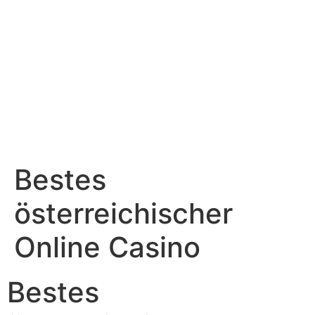
Bestes
österreichischer
Online Casino
Bestes