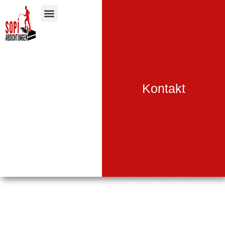
Kontakt
055 229 64 89