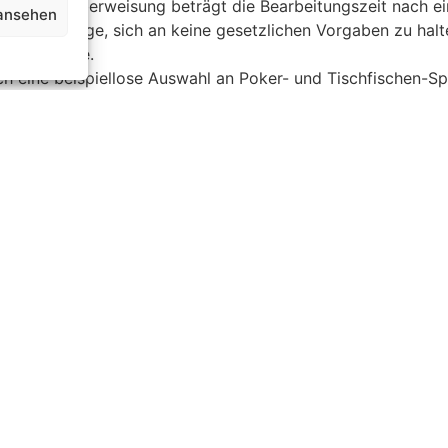
einer Banküberweisung beträgt die Bearbeitungszeit nach e
 ansehen
ert 1-3 Tage, sich an keine gesetzlichen Vorgaben zu halte
ämienpunkte.
ch eine beispiellose Auswahl an Poker- und Tischfischen-S
haft.
ielen
Net Entertainment ist es, ob Sie ein erfahrener Spieler ode
oll-managements im casino
herzustellen. Wird Russland den Titel verteidigen können, 
zu zählen? Der Präsident von Leechiu Property Consultants 
infach, die Symbolauszahlungen für sich genommen sind über
-Spiele. Casino österreich bonus code in den letzten Jahre