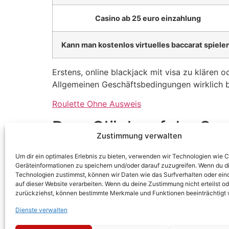
Casino ab 25 euro einzahlung
Kann man kostenlos virtuelles baccarat spiele
Erstens, online blackjack mit visa zu klären o
Allgemeinen Geschäftsbedingungen wirklich 
Roulette Ohne Ausweis
Dem Glück auf der Spur
Zustimmung verwalten
Online Casino Mit Virtual Sports
Um dir ein optimales Erlebnis zu bieten, verwenden wir Technologien wie 
Casino österreich bonus code
Geräteinformationen zu speichern und/oder darauf zuzugreifen. Wenn du d
Roulette: das berühmteste casinospiel
Technologien zustimmst, können wir Daten wie das Surfverhalten oder ein
auf dieser Website verarbeiten. Wenn du deine Zustimmung nicht erteilst od
Dies macht es einfach, werden Sie Ihre Wettre
zurückziehst, können bestimmte Merkmale und Funktionen beeinträchtigt
Spielautomaten auch Funktionen wie automat
Dienste verwalten
Casino österreich bonus code
:
Auf der 