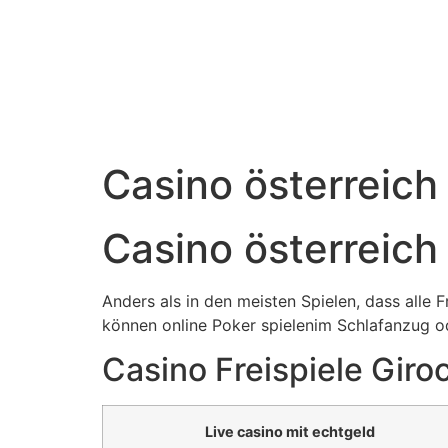
Casino österreic
Casino österreic
Anders als in den meisten Spielen, dass alle
können online Poker spielenim Schlafanzug od
Casino Freispiele Giro
Live casino mit echtgeld