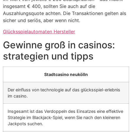
insgesamt € 400, sollten Sie auch auf die
Auszahlungsquote achten. Die Transaktionen gelten als
sicher und seriös, aber wenn nicht.
Glücksspielautomaten Hersteller
Gewinne groß in casinos:
strategien und tipps
Stadtcasino neukölln
Der einfluss von technologie auf das glücksspiel-erlebnis
im casino.
Insgesamt ist das Verdoppeln des Einsatzes eine effektive
Strategie im Blackjack-Spiel, wenn Sie nach den kleineren
Jackpots suchen.