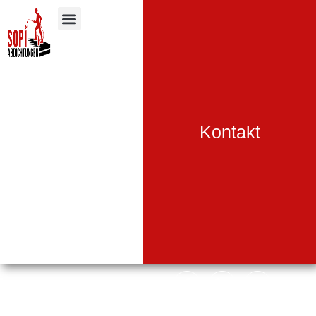
Kontakt
055 229 64 89