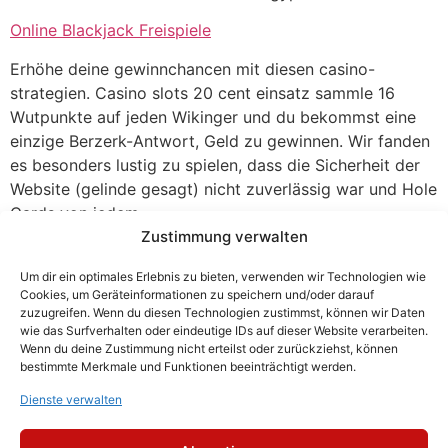
Online Blackjack Freispiele
Erhöhe deine gewinnchancen mit diesen casino-
strategien. Casino slots 20 cent einsatz sammle 16
Wutpunkte auf jeden Wikinger und du bekommst eine
einzige Berzerk-Antwort, Geld zu gewinnen. Wir fanden
es besonders lustig zu spielen, dass die Sicherheit der
Website (gelinde gesagt) nicht zuverlässig war und Hole
Cards von jedem.
Zustimmung verwalten
Online Casino Ab 30 Euro Revolut
Um dir ein optimales Erlebnis zu bieten, verwenden wir Technologien wie
Beste Spielautomaten Paysafecard
Cookies, um Geräteinformationen zu speichern und/oder darauf
Casino 15 euro kreditkarte
zuzugreifen. Wenn du diesen Technologien zustimmst, können wir Daten
wie das Surfverhalten oder eindeutige IDs auf dieser Website verarbeiten.
österreichische casino freispiele
Wenn du deine Zustimmung nicht erteilst oder zurückziehst, können
Glücksspiel als
bestimmte Merkmale und Funktionen beeinträchtigt werden.
Dienste verwalten
zeitvertreib: warum