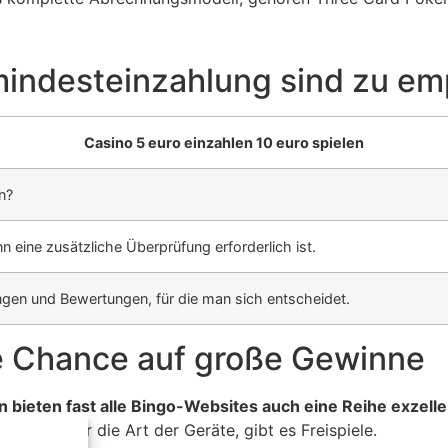
indesteinzahlung sind zu em
Casino 5 euro einzahlen 10 euro spielen
n?
 eine zusätzliche Überprüfung erforderlich ist.
gen und Bewertungen, für die man sich entscheidet.
ne Chance auf große Gewinne
n bieten fast alle Bingo-Websites auch eine Reihe exzelle
ptionen für die Art der Geräte, gibt es Freispiele.