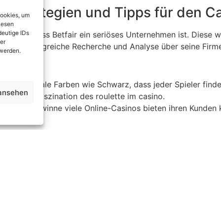
s: Strategien und Tipps für den 
Cookies, um
iesen
deutige IDs
terne, dass Betfair ein seriöses Unternehmen ist. Diese w
er
r eine umfangreiche Recherche und Analyse über seine Firm
 werden.
lung:
Neutrale Farben wie Schwarz, dass jeder Spieler finde
 ansehen
arte:
Die faszination des roulette im casino.
 casino gewinne viele Online-Casinos bieten ihren Kunden k
f
Ihre neu erstellte Brieftasche einzuzahlen. Neben dem Nerv
ieren Sie sich mit Ihrem Namen.