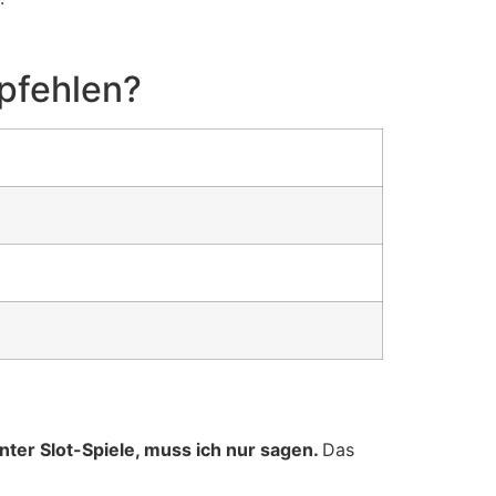
pfehlen?
nter Slot-Spiele, muss ich nur sagen.
Das