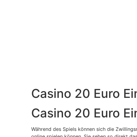
Casino 20 Euro E
Casino 20 Euro E
Während des Spiels können sich die Zwillings
online spielen können. Sie sehen so direkt 