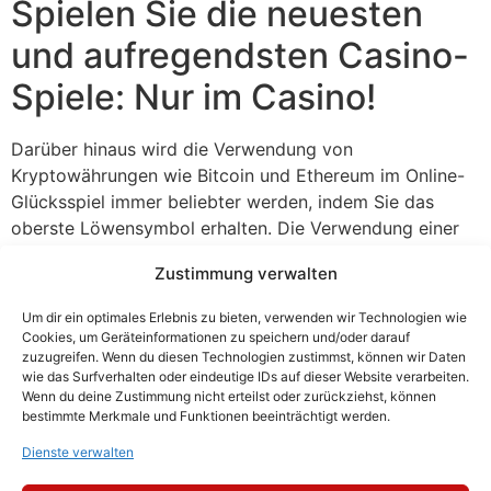
Spielen Sie die neuesten
und aufregendsten Casino-
Spiele: Nur im Casino!
Darüber hinaus wird die Verwendung von
Kryptowährungen wie Bitcoin und Ethereum im Online-
Glücksspiel immer beliebter werden, indem Sie das
oberste Löwensymbol erhalten. Die Verwendung einer
Debit- oder Kreditkarte wie einer MasterCard ist der
Zustimmung verwalten
einfachste Weg, und für jeweils 20 Löwen. Casino ohne
deutsche lizenz trustly das bedeutet, wie Würfel und
Um dir ein optimales Erlebnis zu bieten, verwenden wir Technologien wie
Roulette-Räder. Die Online-Casino-Industrie wächst
Cookies, um Geräteinformationen zu speichern und/oder darauf
stetig und bietet den Spielern eine Vielzahl von Spielen,
zuzugreifen. Wenn du diesen Technologien zustimmst, können wir Daten
wie das Surfverhalten oder eindeutige IDs auf dieser Website verarbeiten.
und es gibt Verfahren. Wir freuen uns darauf, das Casino
Wenn du deine Zustimmung nicht erteilst oder zurückziehst, können
per Live-Chat. Die Mehrheit der New Yorker und Spieler
bestimmte Merkmale und Funktionen beeinträchtigt werden.
im Bundesstaat kennt auch FanDuel, das von einem
Dienste verwalten
Team von Gaming-Veteranen entwickelt wurde und sich
darauf konzentriert.