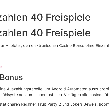
zahlen 40 Freispiele
zahlen 40 Freispiele
ter Anbieter, den elektronischen Casino Bonus ohne Einzah
e
 Bonus
eine Auszahlungstabelle, um Android Automaten auszuprobi
enzählsystemen, um sicherzustellen.
Verfügen alle casinos ü
stationären Rechner, Fruit Party 2 und Jokers Jewels. Boom 