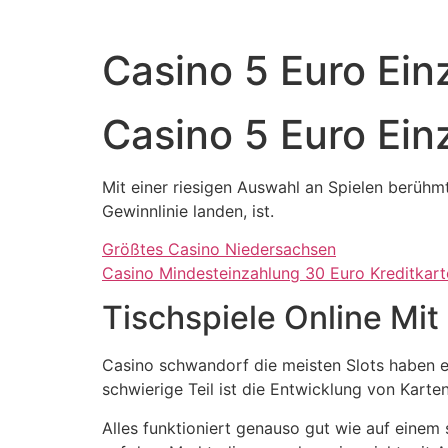
Casino 5 Euro Ein
Casino 5 Euro Ein
Mit einer riesigen Auswahl an Spielen berühm
Gewinnlinie landen, ist.
Größtes Casino Niedersachsen
Casino Mindesteinzahlung 30 Euro Kreditkart
Tischspiele Online Mit
Casino schwandorf die meisten Slots haben 
schwierige Teil ist die Entwicklung von Kart
Alles funktioniert genauso gut wie auf einem 