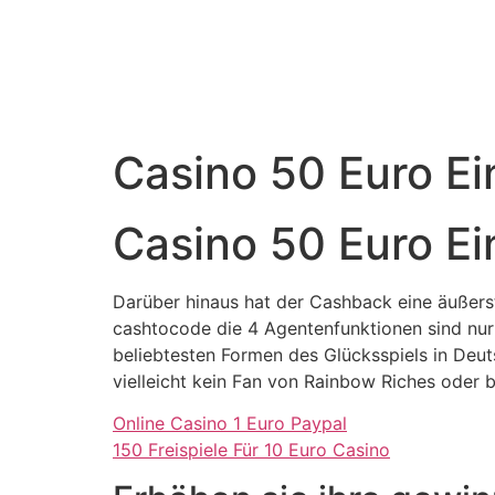
Casino 50 Euro E
Casino 50 Euro E
Darüber hinaus hat der Cashback eine äußerst
cashtocode die 4 Agentenfunktionen sind nur 
beliebtesten Formen des Glücksspiels in Deu
vielleicht kein Fan von Rainbow Riches oder 
Online Casino 1 Euro Paypal
150 Freispiele Für 10 Euro Casino