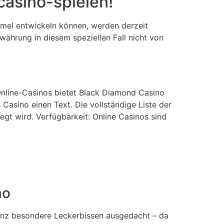
casino-spielen!
rmel entwickeln können, werden derzeit
ährung in diesem speziellen Fall nicht von
en Online-Casinos bietet Black Diamond Casino
asino einen Text. Die vollständige Liste der
gt wird. Verfügbarkeit: Online Casinos sind
no
 ganz besondere Leckerbissen ausgedacht – da