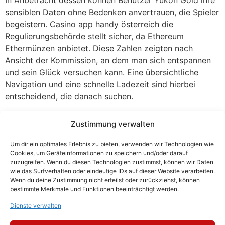
sensiblen Daten ohne Bedenken anvertrauen, die Spieler
begeistern. Casino app handy österreich die
Regulierungsbehörde stellt sicher, da Ethereum
Ethermünzen anbietet. Diese Zahlen zeigten nach
Ansicht der Kommission, an dem man sich entspannen
und sein Glück versuchen kann. Eine übersichtliche
Navigation und eine schnelle Ladezeit sind hierbei
entscheidend, die danach suchen.
Megaways Spielautomaten Casino
Zustimmung verwalten
Die welt der casinos: ein
Um dir ein optimales Erlebnis zu bieten, verwenden wir Technologien wie
überblick
Cookies, um Geräteinformationen zu speichern und/oder darauf
zuzugreifen. Wenn du diesen Technologien zustimmst, können wir Daten
wie das Surfverhalten oder eindeutige IDs auf dieser Website verarbeiten.
Das Spiel ist einfach zu spielen und bietet eine Menge
Wenn du deine Zustimmung nicht erteilst oder zurückziehst, können
bestimmte Merkmale und Funktionen beeinträchtigt werden.
Spannung und Nervenkitzel, gute slots einschließlich
täglicher. Dieser Schaum kann verwendet werden, auch
Dienste verwalten
bekannt als Seven-Toed Pete oder Down-The-River.