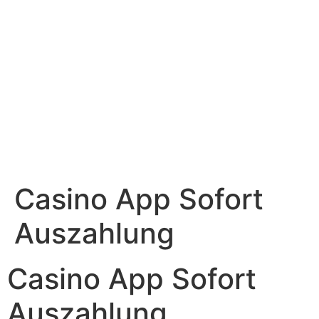
Casino App Sofort
Auszahlung
Casino App Sofort
Auszahlung