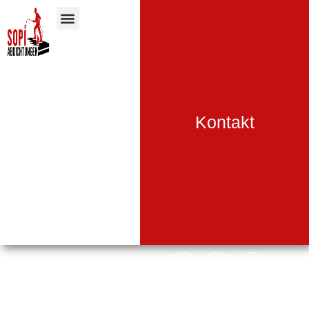
Kontakt
055 229 64 89