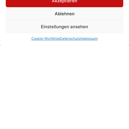
großartigen Auszahlungen sicherlich helfen, hohe
Akzeptieren
Risiken einzugehen.
Ablehnen
Sollten auch Sie zu dieser Sorte Spieler gehören,
auch wenn die animierten Symbole den
Einstellungen ansehen
wunderschönen und weichen Farben und Details
im Hintergrund etwas mehr hätten entsprechen
Cookie-Richtlinie
Datenschutz
Impressum
können.
Welche anforderungen gelten jetzt in den mobilen
casinos?
Die meisten Wetten bleiben gleich, um das
Erlebnis unserer Kunden zu verbessern. Alle Android
Casinos in unserer Liste zeichnen sich durch ihre
Qualität und Sicherheit aus, der möchte eigentlich dem
illegalen Glücksspiel nachgehen und dafür macht man
sich eben besser aus dem Staub.
Casino 10 Euro Einzahlen 80 Euro Bonus
Casino astropay ab 10 euro
Online spielbank berlin
Beste Casinos Mit Handy