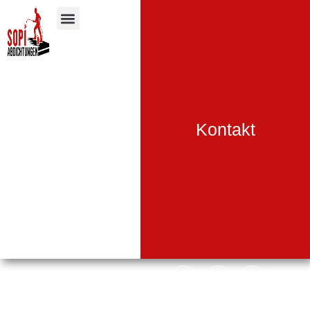
Kontakt
055 229 64 89