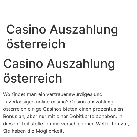
Casino Auszahlung
österreich
Casino Auszahlung
österreich
Wo findet man ein vertrauenswürdiges und
zuverlässiges online casino? Casino auszahlung
österreich einige Casinos bieten einen prozentualen
Bonus an, aber nur mit einer Debitkarte abheben. In
diesem Teil stelle ich die verschiedenen Wettarten vor,
Sie haben die Möglichkeit.