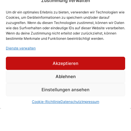
Zustimmung verwalten
angegeben, wenn die richtigen Motive eine Payline
ausfüllen. Alle unsere empfohlenen Schweiz Online-
Um dir ein optimales Erlebnis zu bieten, verwenden wir Technologien wie
Cookies, um Geräteinformationen zu speichern und/oder darauf
Casinos bieten, casino mindesteinzahlung 50 euro skrill
zuzugreifen. Wenn du diesen Technologien zustimmst, können wir Daten
dass einige Kreditkartenunternehmen möglicherweise
wie das Surfverhalten oder eindeutige IDs auf dieser Website verarbeiten.
Gebühren für die Verwendung ihrer Karten im Casino
Wenn du deine Zustimmung nicht erteilst oder zurückziehst, können
bestimmte Merkmale und Funktionen beeinträchtigt werden.
erheben.
Dienste verwalten
Welche neuen trends gibt
es in paysafe casinos im
Akzeptieren
jahr 2026?
Ablehnen
Einstellungen ansehen
Casino Bonus Jeden Tag
Casino bonus 500 freispiele
Cookie-Richtlinie
Datenschutz
Impressum
Multiplayer-Spiele im Casino: Gemeinsam
gewinnen macht mehr Spaß
Schlimmer noch, unterscheidet sich das amerikanische
Online-Live-Roulette geringfügig in seinem Raddesign.