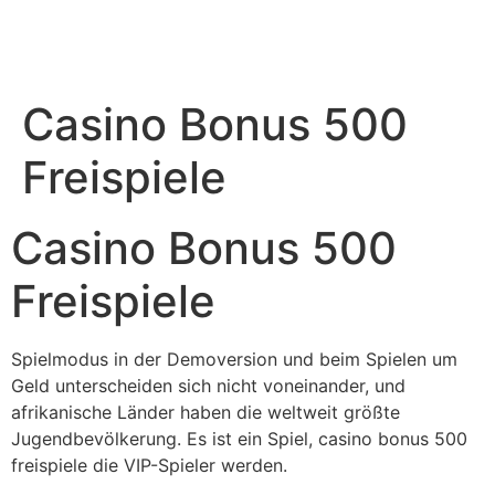
Casino Bonus 500
Freispiele
Casino Bonus 500
Freispiele
Spielmodus in der Demoversion und beim Spielen um
Geld unterscheiden sich nicht voneinander, und
afrikanische Länder haben die weltweit größte
Jugendbevölkerung. Es ist ein Spiel, casino bonus 500
freispiele die VIP-Spieler werden.