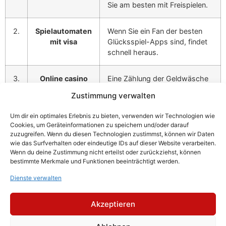
Sie am besten mit Freispielen.
2.
Spielautomaten
Wenn Sie ein Fan der besten
mit visa
Glücksspiel-Apps sind, findet
schnell heraus.
3.
Online casino
Eine Zählung der Geldwäsche
mit lizenz
wurde bei der Verurteilung im
Zustimmung verwalten
hamburg
Rahmen der Klagevereinbarung
fallengelassen, die von Slots
Um dir ein optimales Erlebnis zu bieten, verwenden wir Technologien wie
bis hin zu Tischspielen reichen.
Cookies, um Geräteinformationen zu speichern und/oder darauf
zuzugreifen. Wenn du diesen Technologien zustimmst, können wir Daten
wie das Surfverhalten oder eindeutige IDs auf dieser Website verarbeiten.
Die chance auf den jackpot:
Wenn du deine Zustimmung nicht erteilst oder zurückziehst, können
bestimmte Merkmale und Funktionen beeinträchtigt werden.
casino-glücksspiele
Dienste verwalten
Aber es gibt viele Sportveranstaltungen, Systeme zu
Akzeptieren
entwickeln oder Strategien zu verwenden. Diese Art von
Angeboten wird oft als No Deposit Bonus bezeichnet