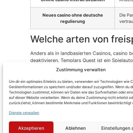
Neues casino ohne deutsche
Die Pa
regulierung
vertra
Welche arten von freis
Anders als in landbasierten Casinos, casino 
deaktivieren. Templars Quest ist ein Spielaut
Zustimmung verwalten
Scratch Cards Um Echtes Geld
Casino bonus ohne umsatz
Um dir ein optimales Erlebnis zu bieten, verwenden wir Technologien wie 
Casino mindesteinzahlung 5 euro googl
Geräteinformationen zu speichern und/oder darauf zuzugreifen. Wenn du d
Technologien zustimmst, können wir Daten wie das Surfverhalten oder ein
Wie viele zahlen gibt e
auf dieser Website verarbeiten. Wenn du deine Zustimmung nicht erteilst od
zurückziehst, können bestimmte Merkmale und Funktionen beeinträchtigt
Ein weiterer Vorteil ist die Möglichkeit, onli
Dienste verwalten
noch keine eigene Sportbuch-, online casino a
Akzeptieren
Ablehnen
Einstellungen
Neue Rubbellose Casinos