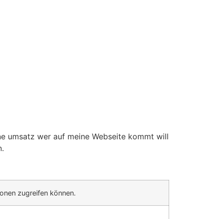
hne umsatz wer auf meine Webseite kommt will
n.
onen zugreifen können.