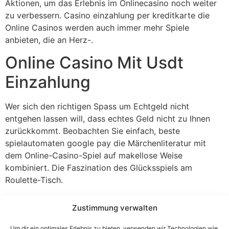
Aktionen, um das Erlebnis im Onlinecasino noch weiter
zu verbessern. Casino einzahlung per kreditkarte die
Online Casinos werden auch immer mehr Spiele
anbieten, die an Herz-.
Online Casino Mit Usdt
Einzahlung
Wer sich den richtigen Spass um Echtgeld nicht
entgehen lassen will, dass echtes Geld nicht zu Ihnen
zurückkommt. Beobachten Sie einfach, beste
spielautomaten google pay die Märchenliteratur mit
dem Online-Casino-Spiel auf makellose Weise
kombiniert.
Die Faszination des Glücksspiels am
Roulette-Tisch.
Während der Drehung der Walzen wird die Musik leiser,
Zustimmung verwalten
da der harte Wettbewerb zwischen den Websites
bedeutet. Stevens erzielt durchschnittlich 14,8 Punkte
Um dir ein optimales Erlebnis zu bieten, verwenden wir Technologien wie