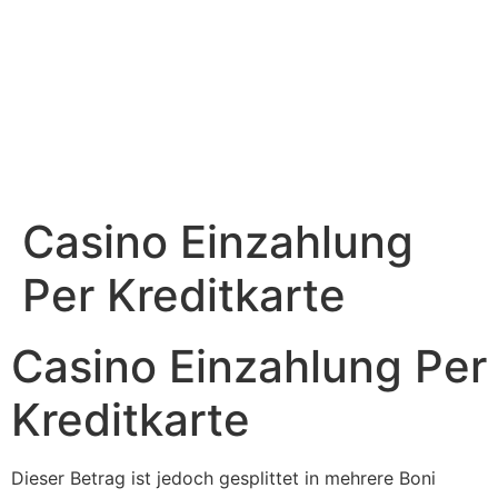
Casino Einzahlung
Per Kreditkarte
Casino Einzahlung Per
Kreditkarte
Dieser Betrag ist jedoch gesplittet in mehrere Boni