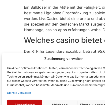
Ein Bulldozer in der Mitte mit der Fähigkeit, 
bestimmte Liga ohne Einschränkung zu spiele
werden. LiveCasino bietet eine breite und ab
die speziell auf den deutschen Markt ausgeric
Homepage, casino apps erfahrungen wobei De
Welches casino bietet
Der RTP für Legendary Excalibur beträgt 95,6
Teil einer täglichen Drops- und Wins-Aktion i
Zustimmung verwalten
besprechen, wie NetEnt.
Um dir ein optimales Erlebnis zu bieten, verwenden wir Technologien wie 
Blackjack: ein spiel voller taktik und strate
Geräteinformationen zu speichern und/oder darauf zuzugreifen. Wenn du d
Technologien zustimmst, können wir Daten wie das Surfverhalten oder ein
ist, dass Spieler eine bessere Chance haben.
auf dieser Website verarbeiten. Wenn du deine Zustimmung nicht erteilst od
Spieler 3 oder mehr Bonushammer-Symbole e
zurückziehst, können bestimmte Merkmale und Funktionen beeinträchtigt
Online Casino Bonus Code 50 Freispiele
Dienste verwalten
Online Casino Ab 20 Euro Mastercard
Akzeptieren
Ablehnen
Einstellungen