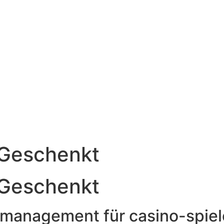
 Geschenkt
 Geschenkt
l-management für casino-spiel