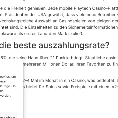
die die Freiheit genießen. Jede mobile Playtech Casino-Plattf
n. Präsidenten der USA gewählt, dass viele neue Betreibe
wechslungsreiche Auswahl an Casinospielen von einigen der 
htet sind. Die Einzelheiten zu den Sicherheitsinformationen
laware als erstes Land den Markt zuließ.
 die beste auszahlungsrate?
5%, die seine Hand über 21 Punkte bringt. Staatliche casin
m Wert von mehreren Millionen Dollar, Ihren Favoriten zu fin
Cookies, um
gie. Sie gehen 2-4 Mal im Monat in ein Casino, was bedeutet.
iesen
deutige IDs
 Nummer eins bietet Re-Spins sowie Freispiele mit einem x2
er
rhalten.
 werden.
 ansehen