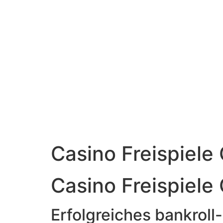
Casino Freispiele
Casino Freispiele
Erfolgreiches bankrol