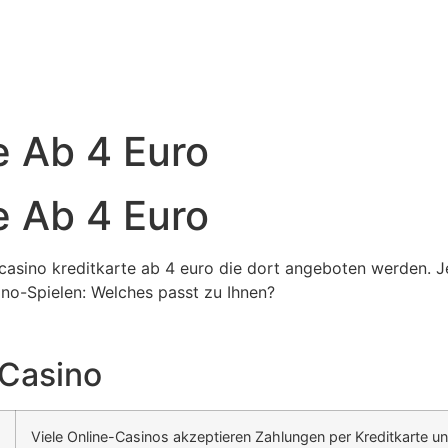
e Ab 4 Euro
e Ab 4 Euro
 casino kreditkarte ab 4 euro die dort angeboten werden. Je
ino-Spielen: Welches passt zu Ihnen?
 Casino
Viele Online-Casinos akzeptieren Zahlungen per Kreditkarte u