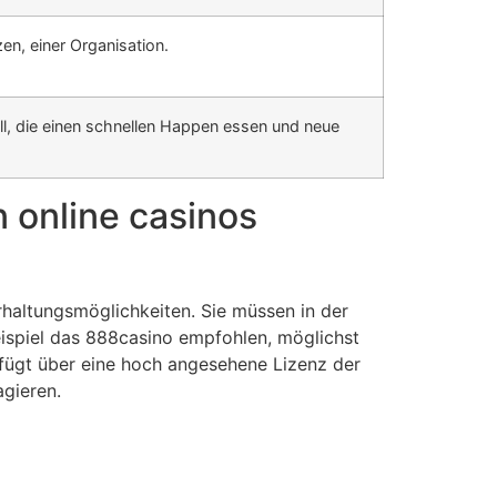
en, einer Organisation.
ll, die einen schnellen Happen essen und neue
 online casinos
haltungsmöglichkeiten. Sie müssen in der
eispiel das 888casino empfohlen, möglichst
erfügt über eine hoch angesehene Lizenz der
gieren.