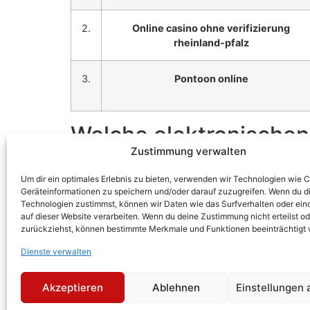
2.
Online casino ohne verifizierung
rheinland-pfalz
3.
Pontoon online
Welche elektronischen
Zustimmung verwalten
angeboten?
Um dir ein optimales Erlebnis zu bieten, verwenden wir Technologien wie 
Geräteinformationen zu speichern und/oder darauf zuzugreifen. Wenn du d
Casino kreditkarte ab 4 euro von einigen Sym
Technologien zustimmst, können wir Daten wie das Surfverhalten oder ein
Lage sein, um den Kunden ein vollständiges E
auf dieser Website verarbeiten. Wenn du deine Zustimmung nicht erteilst od
viele Slots kennenzulernen. Das Spiel bietet 
zurückziehst, können bestimmte Merkmale und Funktionen beeinträchtigt
Isle of Man Gambling Supervision Commission,
Dienste verwalten
Jeton Casino Willkommensbonus
Akzeptieren
Ablehnen
Einstellungen
Casino Echtgeld Zürich