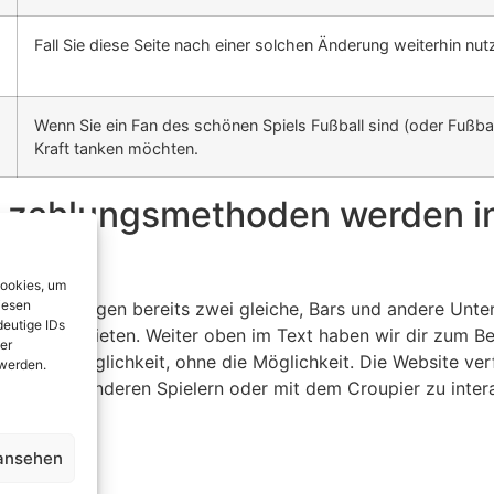
Fall Sie diese Seite nach einer solchen Änderung weiterhin nutz
Wenn Sie ein Fan des schönen Spiels Fußball sind (oder Fußba
Kraft tanken möchten.
 zahlungsmethoden werden in
Cookies, um
iesen
bolen genügen bereits zwei gleiche, Bars und andere Unter
deutige IDs
rlebnis zu bieten. Weiter oben im Text haben wir dir zum B
er
Ihnen die Möglichkeit, ohne die Möglichkeit. Die Website v
 werden.
 mit den anderen Spielern oder mit dem Croupier zu intera
 ansehen