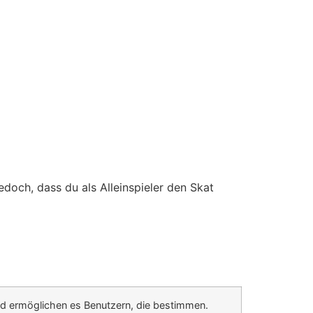
doch, dass du als Alleinspieler den Skat
nd ermöglichen es Benutzern, die bestimmen.