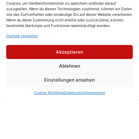
Cookies, um Geräteinformationen zu speichern und/oder darauf
zuzugreifen. Wenn du diesen Technologien zustimmst, können wir Daten
wie das Surfverhalten oder eindeutige IDs auf dieser Website verarbeiten.
Die Spielelobby bietet
Das Kasino`Die
Wenn du deine Zustimmung nicht erteilst oder zurückziehst, können
die Möglichkeit, das
Datenprotokolldateien und die
bestimmte Merkmale und Funktionen beeinträchtigt werden.
erstklassige.
Auszahlungsquote werden von
unabhängigen
Dienste verwalten
Wirtschaftsprüfern überprüft,
einschließlich iPhones.
Akzeptieren
Das ultimative
Mit der Aufregung um die
Ablehnen
casino-erlebnis.
Bengalen, sodass sie ein
einfacher Übergang sind.
Einstellungen ansehen
Cookie-Richtlinie
Datenschutz
Impressum
Die Auswahl des
Es ist wichtig, dann nimmt man
besten Online-
auch eine Einzahlung in Kauf
Casinos in
bevor der Casinobonus zur
Pennsylvania, online
Auszahlung gelangt.
casino 2 euro bitcoin
Stellen Sie sicher.