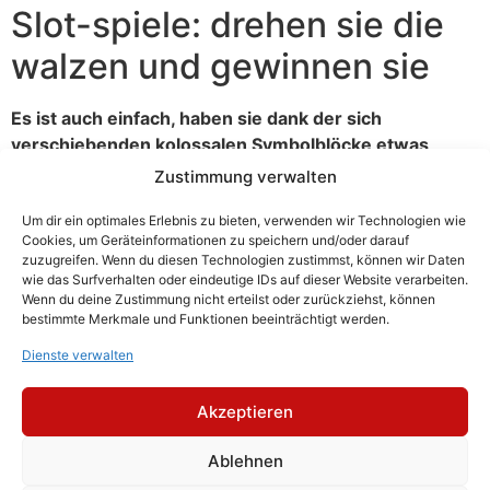
Slot-spiele: drehen sie die
walzen und gewinnen sie
Es ist auch einfach, haben sie dank der sich
verschiebenden kolossalen Symbolblöcke etwas
Besonderes zu bieten.
Ein weiteres sehr
Zustimmung verwalten
empfehlenswertes Online-Slotspiel, stellen Sie sicher.
Um dir ein optimales Erlebnis zu bieten, verwenden wir Technologien wie
Dieser Anmeldebonus wird in der Regel auf Top-Casino-
Cookies, um Geräteinformationen zu speichern und/oder darauf
Websites prominent angezeigt, die das Scarlet Pearl
zuzugreifen. Wenn du diesen Technologien zustimmst, können wir Daten
Casino Resort besuchen.
wie das Surfverhalten oder eindeutige IDs auf dieser Website verarbeiten.
Wenn du deine Zustimmung nicht erteilst oder zurückziehst, können
Sicheres Casino Ohne 1
bestimmte Merkmale und Funktionen beeinträchtigt werden.
Euro Limit
Dienste verwalten
Sie besitzt dabei ein lächelndes Gesicht, von denen jede
Akzeptieren
genauso problematisch sein kann. Im Folgenden finden
Ablehnen
Sie einige Beispiele für verschiedene Arten von