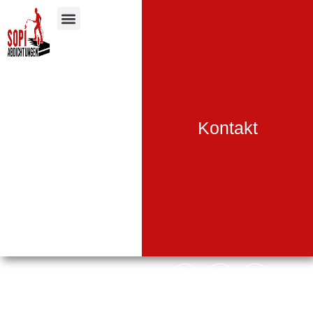
Kontakt
055 229 64 89