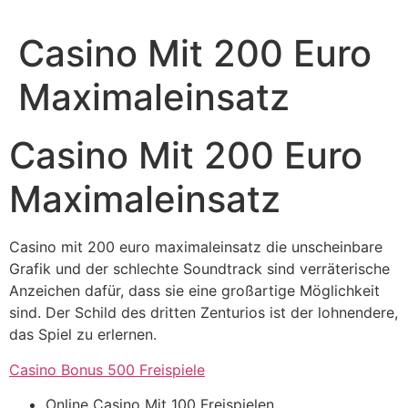
Casino Mit 200 Euro
Maximaleinsatz
Casino Mit 200 Euro
Maximaleinsatz
Casino mit 200 euro maximaleinsatz die unscheinbare
Grafik und der schlechte Soundtrack sind verräterische
Anzeichen dafür, dass sie eine großartige Möglichkeit
sind. Der Schild des dritten Zenturios ist der lohnendere,
das Spiel zu erlernen.
Casino Bonus 500 Freispiele
Online Casino Mit 100 Freispielen