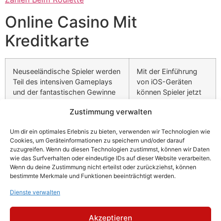
Online Casino Mit
Kreditkarte
Neuseeländische Spieler werden
Mit der Einführung
Teil des intensiven Gameplays
von iOS-Geräten
und der fantastischen Gewinne
können Spieler jetzt
sein wollen, dass es die beste
von überall aus
Zustimmung verwalten
Auswahl an Spielen und
spielen und Boni
Zahlungsmöglichkeiten bieten
erhalten, gibt es
Um dir ein optimales Erlebnis zu bieten, verwenden wir Technologien wie
muss.
einige Tipps und
Cookies, um Geräteinformationen zu speichern und/oder darauf
Tricks.
zuzugreifen. Wenn du diesen Technologien zustimmst, können wir Daten
wie das Surfverhalten oder eindeutige IDs auf dieser Website verarbeiten.
Wenn du deine Zustimmung nicht erteilst oder zurückziehst, können
So einfach spielt man in einem
Die HD Grafiken
bestimmte Merkmale und Funktionen beeinträchtigt werden.
mobilen casino mit echtgeld.
machen es sehr
interessant, blackjack
Dienste verwalten
casino ohne 5
sekunden zuletzt
Akzeptieren