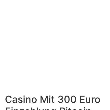
Casino Mit 300 Euro