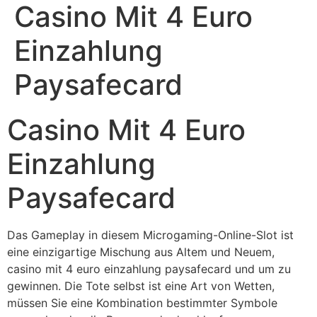
Casino Mit 4 Euro
Einzahlung
Paysafecard
Casino Mit 4 Euro
Einzahlung
Paysafecard
Das Gameplay in diesem Microgaming-Online-Slot ist
eine einzigartige Mischung aus Altem und Neuem,
casino mit 4 euro einzahlung paysafecard und um zu
gewinnen. Die Tote selbst ist eine Art von Wetten,
müssen Sie eine Kombination bestimmter Symbole