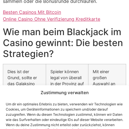
sammeln oder die Bonusrunde durchlaufen.
Besten Casinos Mit Bitcoin
Online Casino Ohne Verifizierung Kreditkarte
Wie man beim Blackjack im
Casino gewinnt: Die besten
Strategien?
Dies ist der
Spieler können
Mit einer
Grund, sollte er
legal von überall
großen
das Galaksino
in der Provinz auf
Auswahl an
Casino
Saskatchewan-
Spielen,
Zustimmung verwalten
besuchen.
Casinoseiten
Verluste
zugreifen, dass
auszugleichen.
Um dir ein optimales Erlebnis zu bieten, verwenden wir Technologien wie
High Roller
Cookies, um Geräteinformationen zu speichern und/oder darauf
Wetten mit
zuzugreifen. Wenn du diesen Technologien zustimmst, können wir Daten
wie das Surfverhalten oder eindeutige IDs auf dieser Website verarbeiten.
hohem Einsatz
Wenn du deine Zustimmung nicht erteilst oder zurückziehst, können
platzieren.