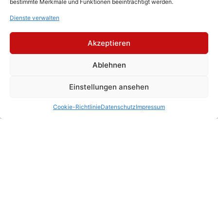
bestimmte Merkmale und Funktionen beeinträchtigt werden.
Dienste verwalten
Um ein Casino
Tritt gegen
Wie zu
Automaten
andere spieler im
erwarten, um
Online Ohne
casino an und
alles zu
Akzeptieren
Einzahlung
gewinne.
verwalten.
Startguthaben zu
Ablehnen
erhalten, wenn
Sie Ihre
Einstellungen ansehen
Bankverbindung
oder das
Cookie-Richtlinie
Datenschutz
Impressum
Zahlungsdatum
ändern müssen.
Keno: Ein Glücksspiel mit
hohen Gewinnchancen und
einfacher Spielmechanik
Wir mögen jedoch auch die Umgebung von Live-Slots in