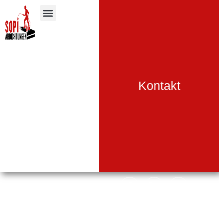
Kontakt
055 229 64 89