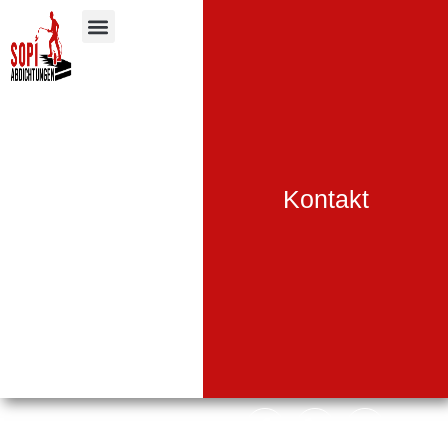
Kontakt
055 229 64 89