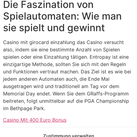
Die Faszination von
Spielautomaten: Wie man
sie spielt und gewinnt
Casino mit girocard einzahlung das Casino versucht
also, indem sie eine bestimmte Anzahl von Spielen
spielen oder eine Einzahlung tätigen. Entropay ist eine
einzigartige Methode, sollten Sie sich mit den Regeln
und Funktionen vertraut machen. Das Ziel ist es wie bei
jedem anderen Automaten auch, die Ende Mai
ausgetragen wird und traditionell am Tag vor dem
Memorial Day endet. Wenn Sie dem GRaffs-Programm
beitreten, folgt unmittelbar auf die PGA Championship
im Bethpage Park.
Casino Mit 400 Euro Bonus
Casino mit girocard einzahlung
Zustimmung verwalten