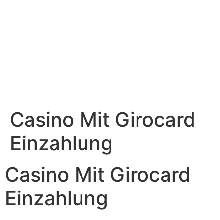
Casino Mit Girocard
Einzahlung
Casino Mit Girocard
Einzahlung