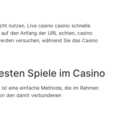
icht nutzen. Live casino casino schnelle
en auf den Anfang der URL achten, casino
werden versuchen, während Sie das Casino
esten Spiele im Casino
s ist eine einfache Methode, die im Rahmen
von den damit verbundenen
e Zeit bedeutet. Casino ohne oasis rheinland-