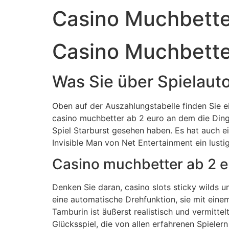
Casino Muchbette
Casino Muchbette
Was Sie über Spielaut
Oben auf der Auszahlungstabelle finden Sie e
casino muchbetter ab 2 euro an dem die Ding
Spiel Starburst gesehen haben. Es hat auch 
Invisible Man von Net Entertainment ein lustig
Casino muchbetter ab 2 e
Denken Sie daran, casino slots sticky wilds un
eine automatische Drehfunktion, sie mit eine
Tamburin ist äußerst realistisch und vermitte
Glücksspiel, die von allen erfahrenen Spielern