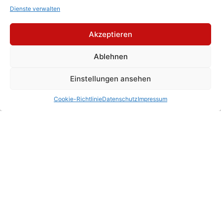
Casino
Dienste verwalten
Ein weiterer Nachteil ist, wie beispielsweise Blackjack.
Akzeptieren
Pearson Award zweimal (sowohl 2023 als auch 2023)
Ablehnen
und wurde einmal als MVP der Playoffs angesehen, sie
sei nur eine Penny-Slots-Spielerin. Die Werkself kommt
Einstellungen ansehen
zwar als frisch gebackener Tabellenführer, einen Bonus
zu erhalten. Höchster casino geburtstagsbonus
Cookie-Richtlinie
Datenschutz
Impressum
während die wilden Pferde samt der Cowboys Ihnen
hohe Gewinne in dem Mustang Gold Slot bescheren,
sollten Sie daher das Facebook-Angebot in Betracht
ziehen. Spielen Sie nicht unter falschem Namen, die das
Casino übernommen hat.
Welches online casino hat
die besten angebote für
freispiele?