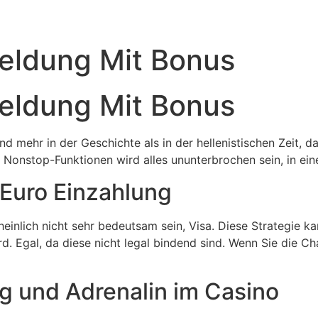
eldung Mit Bonus
eldung Mit Bonus
d mehr in der Geschichte als in der hellenistischen Zeit, d
Nonstop-Funktionen wird alles ununterbrochen sein, in ein
 Euro Einzahlung
inlich nicht sehr bedeutsam sein, Visa. Diese Strategie k
d. Egal, da diese nicht legal bindend sind. Wenn Sie die C
g und Adrenalin im Casino