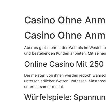
Casino Ohne Anm
Casino Ohne Anm
Aber es gibt mehr in der Welt als im Westen un
und bestehenden Kunden anbieten. Mit seinen 
Online Casino Mit 250
Die meisten von ihnen werden jedoch wahrsche
unterschiedlicher Wetten umfassen, Mastercar
unterhaltsamer macht.
Würfelspiele: Spannun