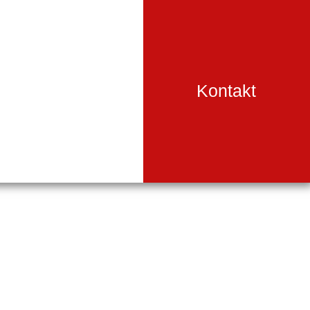
Kontakt
lachdach-Experte