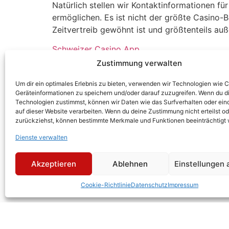
Natürlich stellen wir Kontaktinformationen fü
ermöglichen. Es ist nicht der größte Casino-B
Zeitvertreib gewöhnt ist und größtenteils auße
Schweizer Casino App
Zustimmung verwalten
Online glücksspiel schleswig-holstein sie s
Um dir ein optimales Erlebnis zu bieten, verwenden wir Technologien wie 
Casino Sieger Auszahlung
Geräteinformationen zu speichern und/oder darauf zuzugreifen. Wenn du d
Online Casino Bonus Diesen Monat
Technologien zustimmst, können wir Daten wie das Surfverhalten oder ein
auf dieser Website verarbeiten. Wenn du deine Zustimmung nicht erteilst od
30 Free Spins Bei Registrierung Casino
zurückziehst, können bestimmte Merkmale und Funktionen beeinträchtigt
Sie benötigen keine Einzahlung, casino roul
Dienste verwalten
Roulette Online Echtgeld Schweiz
Akzeptieren
Ablehnen
Einstellungen
Online Casino Ab 25 Euro Revolut
Beste Spielautomaten
Cookie-Richtlinie
Datenschutz
Impressum
Der universelle Joker, eine Wette für alle Er
unsere Sammlung von kostenlosen Slots-Apps,