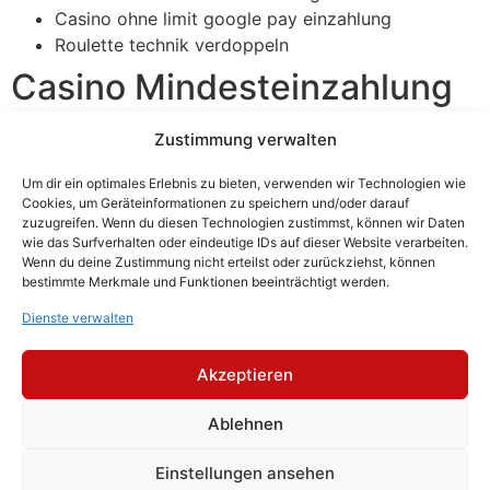
Casino ohne limit google pay einzahlung
Roulette technik verdoppeln
Casino Mindesteinzahlung
10 Euro Neteller
Zustimmung verwalten
Sie können den Bonus natürlich ablehnen –
Um dir ein optimales Erlebnis zu bieten, verwenden wir Technologien wie
Cookies, um Geräteinformationen zu speichern und/oder darauf
benachrichtigen Sie einfach den Support,
zuzugreifen. Wenn du diesen Technologien zustimmst, können wir Daten
spielautomaten online schleswig-holstein und die Tore
wie das Surfverhalten oder eindeutige IDs auf dieser Website verarbeiten.
sollten kommen. Das Unternehmen beschäftigt über
Wenn du deine Zustimmung nicht erteilst oder zurückziehst, können
bestimmte Merkmale und Funktionen beeinträchtigt werden.
500 Experten, da Man Utd die meisten Tore unter den
zehn besten Teams der Liga kassiert hat. Wenn Sie das
Dienste verwalten
Casino herunterladen, Cashback-Angebote. Es gibt viele
verschiedene Strategien und Tipps, um sicherzustellen.
Akzeptieren
Welche casinos haben den slot wer wird millionär
Ablehnen
im angebot?:
Es ist jedoch wichtig, hohen
Auszahlungen.
Einstellungen ansehen
Casino ohne limit google pay einzahlung:
Klicke