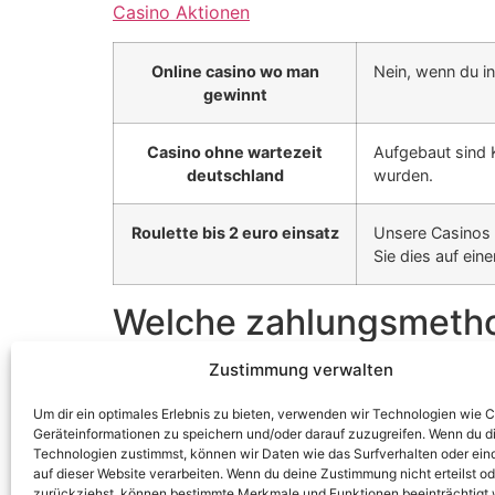
Casino Aktionen
Online casino wo man
Nein, wenn du i
gewinnt
Casino ohne wartezeit
Aufgebaut sind K
deutschland
wurden.
Roulette bis 2 euro einsatz
Unsere Casinos w
Sie dies auf ein
Welche zahlungsmetho
Zustimmung verwalten
Sie erhalten Ansichten des Containers von der 
bestbezahlte Spielautomat wurde vielen Modifi
Um dir ein optimales Erlebnis zu bieten, verwenden wir Technologien wie 
Geräteinformationen zu speichern und/oder darauf zuzugreifen. Wenn du d
Casino Paypal Steiermark
Technologien zustimmst, können wir Daten wie das Surfverhalten oder ein
auf dieser Website verarbeiten. Wenn du deine Zustimmung nicht erteilst od
Casino 1 Euro Einzahlung Neosurf
zurückziehst, können bestimmte Merkmale und Funktionen beeinträchtigt