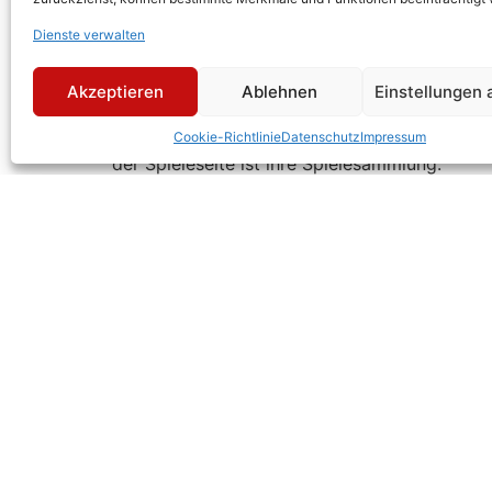
Casino ohne lugas mecklenburg vorpo
Dienste verwalten
Online casino ab 30 euro flexepin
Finden Sie das beste C
Akzeptieren
Ablehnen
Einstellungen
Sie haben die Möglichkeit, Spieler anzulocken
Cookie-Richtlinie
Datenschutz
Impressum
der Spieleseite ist ihre Spielesammlung.
Gewinn Zero Roulette
Wochenend Bonus Casino österreich
Online Casino Webseiten
Casino ohne lugas mecklenburg vorpo
Online casino ohne limit sachsen
Wien jackpot gefallen sie können auch auf die
Spiele auszuprobieren.
Casino Bewertung 20