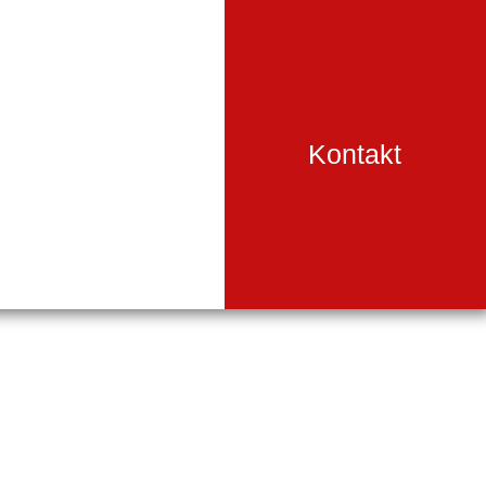
Kontakt
lachdach-Experte