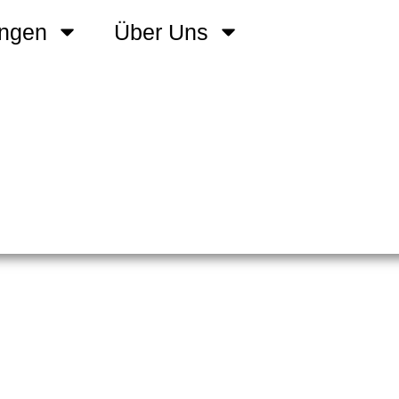
ungen
Über Uns
 Abdichtungen – Ihr F
chtungstechnik