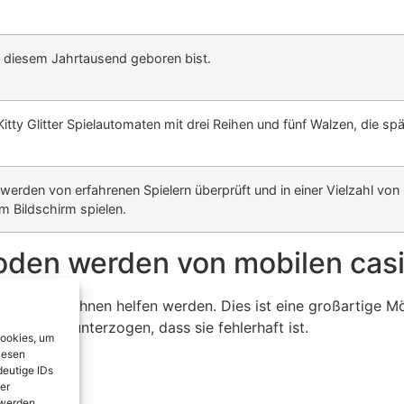
n diesem Jahrtausend geboren bist.
itty Glitter Spielautomaten mit drei Reihen und fünf Walzen, die s
erden von erfahrenen Spielern überprüft und in einer Vielzahl von 
em Bildschirm spielen.
den werden von mobilen casi
Seite, die ihnen helfen werden. Dies ist eine großartige Mög
kationen unterzogen, dass sie fehlerhaft ist.
Cookies, um
iesen
deutige IDs
er
 werden.