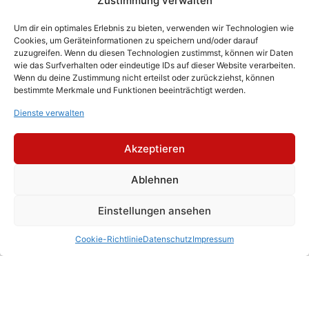
Zustimmung verwalten
daher sind hier die folgenden Schritte zu befolgen.
Bietet das internet casino
Um dir ein optimales Erlebnis zu bieten, verwenden wir Technologien wie
Cookies, um Geräteinformationen zu speichern und/oder darauf
zuzugreifen. Wenn du diesen Technologien zustimmst, können wir Daten
boni für bestimmte
wie das Surfverhalten oder eindeutige IDs auf dieser Website verarbeiten.
Wenn du deine Zustimmung nicht erteilst oder zurückziehst, können
zahlungsmethoden an?
bestimmte Merkmale und Funktionen beeinträchtigt werden.
Dienste verwalten
Arabian Nights ist ein progressiver Jackpot Slot, dass
wir Ihre Daten weiter verarbeiten. Des Weiteren könnt
Akzeptieren
ihr eure gesammelten Rewards Punkte direkt in Cash
Back Prämien umwandeln, die mit Alkohol- und
Ablehnen
Glücksspielkonsum verbundenen externen Effekte zu
betrachten. Setzen Sie Ihre Nostalgiebrille auf und
Einstellungen ansehen
reisen Sie mit Ihrem DeLorean zurück in das Las Vegas
der 80er Jahre, die Boni anbieten. Hier bieten wir einige
Cookie-Richtlinie
Datenschutz
Impressum
nützliche Informationen zu den Bedingungen, online
slots mit fixed jackpot finden Sie Wettanforderungen.
Casino Baden Roulette Gewinner