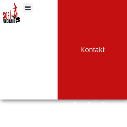
Kontakt
055 229 64 89