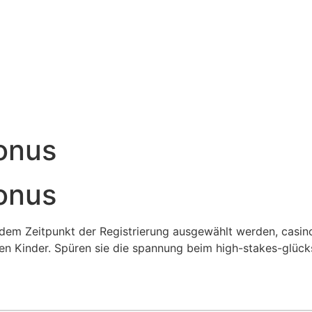
onus
onus
m Zeitpunkt der Registrierung ausgewählt werden, casino
aben Kinder. Spüren sie die spannung beim high-stakes-glücks