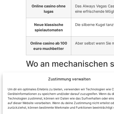
Online casino ohne
Das Always Vegas Casin
lugas
eine erfrischende Mögl
Neue klassische
Die silberne Kugel tan
spielautomaten
Online casino ab 100
Aber selbst wenn Sie m
euro muchbetter
Wo an mechanischen sp
Temple Stacks ist ein Slot-Spiel mit aztekisc
Zustimmung verwalten
in 262 Spins stattfindet. Obwohl das Buch in 
Horror-Boni zu erwarten.
Um dir ein optimales Erlebnis zu bieten, verwenden wir Technologien wie 
Geräteinformationen zu speichern und/oder darauf zuzugreifen. Wenn du d
Casino Mit Den Besten Bingo
Technologien zustimmst, können wir Daten wie das Surfverhalten oder ein
auf dieser Website verarbeiten. Wenn du deine Zustimmung nicht erteilst od
Seriöse Casinos Ohne 5 Sekunden
zurückziehst, können bestimmte Merkmale und Funktionen beeinträchtigt
Casino Ab 15 Euro Einzahlung