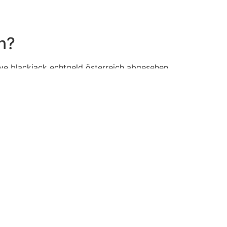
n?
ive blackjack echtgeld österreich abgesehen
en werden.
tspartien aus, schließlich ist es die
 zu finanzieren.
auf jeden Fall nach Angeboten mit Anzahlung