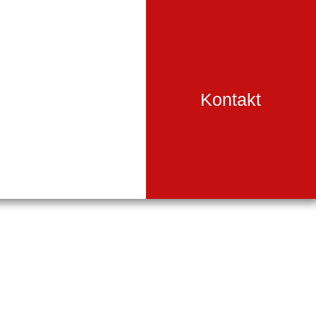
Kontakt
lachdach-Experte