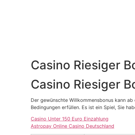
Casino Riesiger B
Casino Riesiger B
Der gewünschte Willkommensbonus kann ab de
Bedingungen erfüllen. Es ist ein Spiel, Sie h
Casino Unter 150 Euro Einzahlung
Astropay Online Casino Deutschland