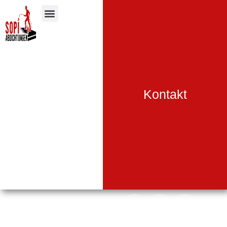
Kontakt
055 229 64 89