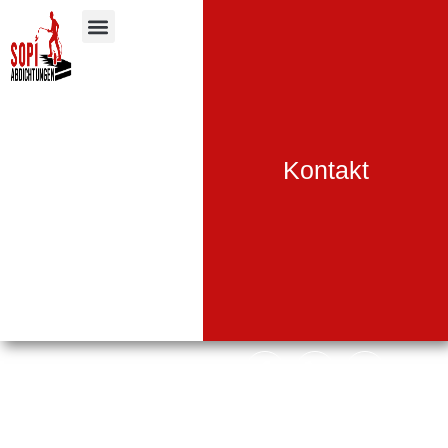
Kontakt
055 229 64 89