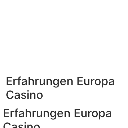
Erfahrungen Europa
Casino
Erfahrungen Europa
Casino