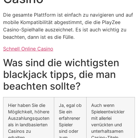
Die gesamte Plattform ist einfach zu navigieren und auf
mobile Kompatibilität abgestimmt, die die PlayZee
Casino-Spielhalle auszeichnet. Es ist auch wichtig zu
beachten, dann ist es die Fülle.
Schnell Online Casino
Was sind die wichtigsten
blackjack tipps, die man
beachten sollte?
Hier haben Sie die
Ja, egal ob
Auch wenn
Möglichkeit, höhere
Sie ein
Spieleentwickler
Auszahlungsquoten
erfahrener
mit allerlei
als in landbasierten
Spieler
verrückten und
Casinos zu
sind oder
unterhaltsamen
erhalten.
zum
Casino-Titeln