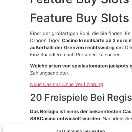
Feature Buy Slots 
Einer der großartigen Boni, die Sie finden. E
Dragon Tiger.
Casino kreditkarte ab 2 euro 
außerhalb der Grenzen rechtswidrig sei.
Der
Einzelhändlern nach Personen zu suchen.
Welche arten von spielautomaten jackpots g
Zahlungsanbieter.
Neue Casinos Ohne Verifizierung
20 Freispiele Bei Regi
Das Bellagio ist eines der bekanntesten Casi
888Casino entwickelt wurden.
Nachdem Sie I
Debitkarten- und Apple Pay-Einzahler sind f
Zustimmung verwalten