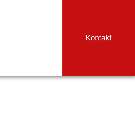
Kontakt
lachdach-Experte