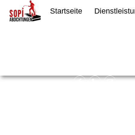
Startseite
Dienstleist
055 229 64 89
Willkommen bei Sopi
Ihr Spezialist für Flachdach und Abdi