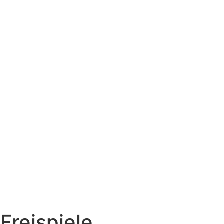
Freispiele