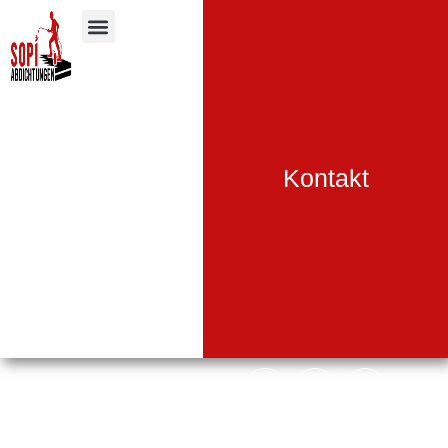
Kontakt
055 229 64 89