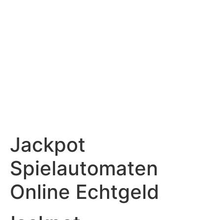
Jackpot
Spielautomaten
Online Echtgeld