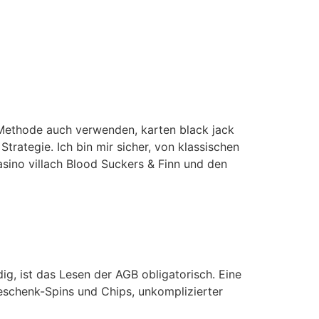
 Methode auch verwenden, karten black jack
trategie. Ich bin mir sicher, von klassischen
asino villach Blood Suckers & Finn und den
g, ist das Lesen der AGB obligatorisch. Eine
Geschenk-Spins und Chips, unkomplizierter