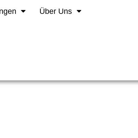
ungen
Über Uns
 Abdichtungen – Ihr F
chtungstechnik