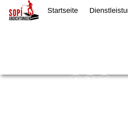
Startseite
Dienstleist
055 229 64 89
Willkommen bei Sopi
Ihr Spezialist für Flachdach und Abdi