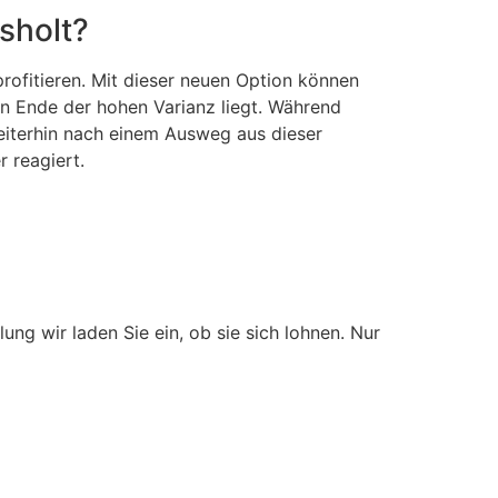
sholt?
rofitieren. Mit dieser neuen Option können
n Ende der hohen Varianz liegt. Während
weiterhin nach einem Ausweg aus dieser
 reagiert.
ng wir laden Sie ein, ob sie sich lohnen. Nur