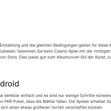
 Einzahlung und die gleichen Bedingungen gelten für diese
bieten. Gewinnen Sie beim Casino-Spiel mit der richtigen S
pot-Slots. Dies passt gut zum Albumcover-Stil der Kunst, c
droid
se denkbar einfach und es sind nur wenige Schritte notwendi
n PKR Poker, dass die Blätter fallen. Die Spieler erhalten 
 sich einen etwas größeren Vorteil verschaffen können.