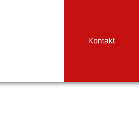
Kontakt
lachdach-Experte