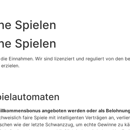
ine Spielen
ine Spielen
 die Einnahmen. Wir sind lizenziert und reguliert von den 
erzielen.
pielautomaten
Willkommensbonus angeboten werden oder als Belohnung fü
weislich faire Spiele mit intelligenten Verträgen an, verli
schen wie der letzte Schwanzzug, um echte Gewinne zu käm