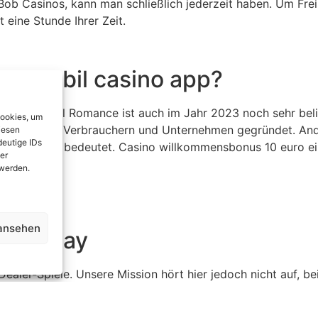
b Casinos, kann man schließlich jederzeit haben. Um Freis
 eine Stunde Ihrer Zeit.
te mobil casino app?
pot. Immortal Romance ist auch im Jahr 2023 noch sehr beli
Cookies, um
en zwischen Verbrauchern und Unternehmen gegründet. Ande
iesen
deutige IDs
izierung was bedeutet. Casino willkommensbonus 10 euro ei
er
 werden.
 ansehen
pple Pay
ealer-Spiele. Unsere Mission hört hier jedoch nicht auf, be
in abgehoben werden?
GamTrak hat eine lange Geschichte 
vom Staat veranstaltet werden. Sie haben also den Golden 