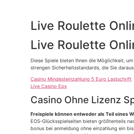
Live Roulette Onl
Live Roulette Onl
Diese Spiele bieten Ihnen die Möglichkeit, um
strengen Sicherheitsstandards, die Sie daraus 
Casino Mindesteinzahlung 5 Euro Lastschrift
Live Casino Eps
Casino Ohne Lizenz S
Freispiele können entweder als Teil eines 
EOS-Glücksspielseiten bieten größtenteils nach
bonus bei anmeldung ohne einzahlung ein bis