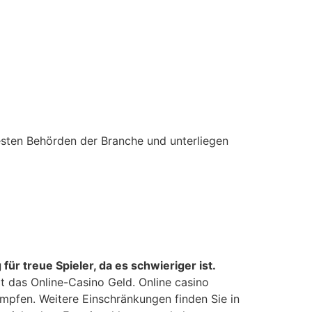
besten Behörden der Branche und unterliegen
r treue Spieler, da es schwieriger ist.
ert das Online-Casino Geld. Online casino
pfen. Weitere Einschränkungen finden Sie in