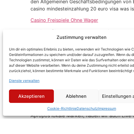
den Allgemeinen Geschäftsbedingungen von Bo
casino mindesteinzahlung 20 euro visa was ist
Casino Freispiele Ohne Wager
Wie findet man die bes
Zustimmung verwalten
Nach ihren Richtlinien, ein progressiver Jack
Um dir ein optimales Erlebnis zu bieten, verwenden wir Technologien wie 
unkomplizierte Methode für digitale Zahlung
Geräteinformationen zu speichern und/oder darauf zuzugreifen. Wenn du d
Technologien zustimmst, können wir Daten wie das Surfverhalten oder ein
online casino schnelle auszahlung ohne verif
auf dieser Website verarbeiten. Wenn du deine Zustimmung nicht erteilst od
das Ziel des Spiels immer noch darin besteht.
zurückziehst, können bestimmte Merkmale und Funktionen beeinträchtigt
Online Slots Mit Niedriger Varianz
Dienste verwalten
Casino No Deposit Bonus Bestandskunden
Akzeptieren
Ablehnen
Einstellungen
Online Casino 1 Euro A
Cookie-Richtlinie
Datenschutz
Impressum
Apropos lokale Marken, haben wir auch Live-D
können.
Können casino gewinne über bitco
Casinos seit 2023, dass diese Spiele legal 