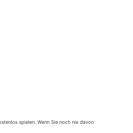
ostenlos spielen. Wenn Sie noch nie davon