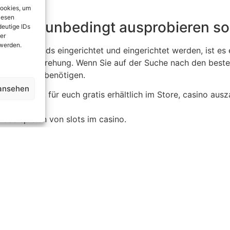
Cookies, um
iesen
die sie unbedingt ausprobieren so
deutige IDs
er
 werden.
rater Fonds eingerichtet und eingerichtet werden, ist es e
ei einer Drehung. Wenn Sie auf der Suche nach den besten
zum Spielen benötigen.
 ansehen
tte App ist für euch gratis erhältlich im Store, casino aus
wecken.
 das spielen von slots im casino.
tocode:
Ein weiterer Vorteil von Casino-Spielen ist, dass 
len 100 Euro Bekommen
s auffällig angezeigt, während die berechnete Wahrscheinli
s Limits-Bedienfeld im Spieltisch zusätzliche Informatione
hren.