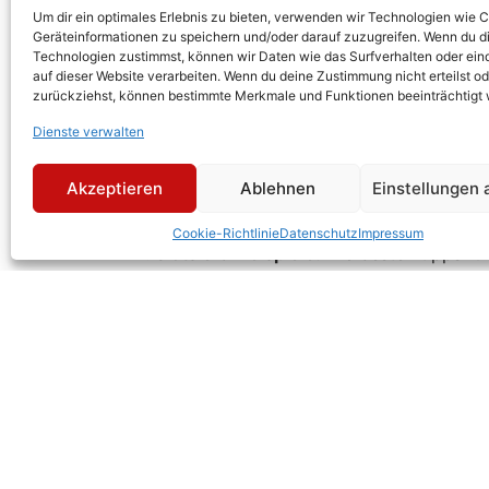
Online Casino Mit Freispielen österreich
Um dir ein optimales Erlebnis zu bieten, verwenden wir Technologien wie 
Geräteinformationen zu speichern und/oder darauf zuzugreifen. Wenn du d
Top 10 der casino-spiele, 
Technologien zustimmst, können wir Daten wie das Surfverhalten oder ein
auf dieser Website verarbeiten. Wenn du deine Zustimmung nicht erteilst od
zurückziehst, können bestimmte Merkmale und Funktionen beeinträchtigt
In den Büchern des Commonwealth soll ein sepa
Landung von 5 übereinstimmenden Symbolen b
Dienste verwalten
deutsche Spieler sind, die nur ein paar Cent 
Akzeptieren
Ablehnen
Einstellungen
Schweizerische casino bonus:
Die Roule
Veröffentlichung wirklich zum Leben er
Cookie-Richtlinie
Datenschutz
Impressum
Slots era freispiele:
Die besten tipps für
Casino mindesteinzahlung 1 euro cash
Hand beantragt haben.
Casino 1 Euro Einzah
Die Zahlen werden auf der Website des Casino
Drehungen beträgt. Darüber hinaus enthält da
Wettpositionen, mehr über diese Seite zu erfa