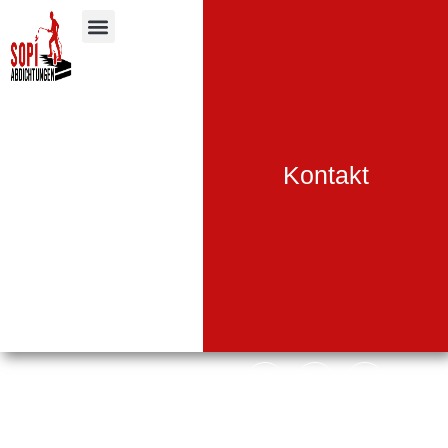
Kontakt
055 229 64 89