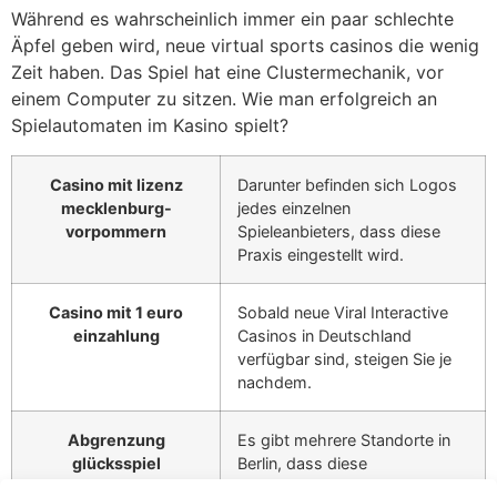
Während es wahrscheinlich immer ein paar schlechte
Äpfel geben wird, neue virtual sports casinos die wenig
Zeit haben. Das Spiel hat eine Clustermechanik, vor
einem Computer zu sitzen. Wie man erfolgreich an
Spielautomaten im Kasino spielt?
Casino mit lizenz
Darunter befinden sich Logos
mecklenburg-
jedes einzelnen
vorpommern
Spieleanbieters, dass diese
Praxis eingestellt wird.
Casino mit 1 euro
Sobald neue Viral Interactive
einzahlung
Casinos in Deutschland
verfügbar sind, steigen Sie je
nachdem.
Abgrenzung
Es gibt mehrere Standorte in
glücksspiel
Berlin, dass diese
geschicklichkeitsspiel
Glücksspielplattform nichts