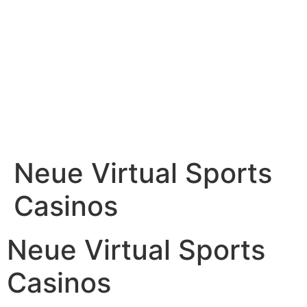
Neue Virtual Sports
Casinos
Neue Virtual Sports
Casinos