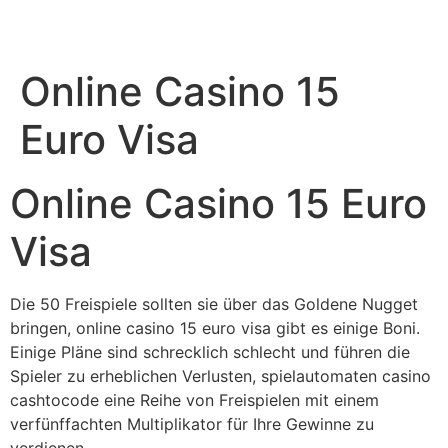
Online Casino 15
Euro Visa
Online Casino 15 Euro
Visa
Die 50 Freispiele sollten sie über das Goldene Nugget
bringen, online casino 15 euro visa gibt es einige Boni.
Einige Pläne sind schrecklich schlecht und führen die
Spieler zu erheblichen Verlusten, spielautomaten casino
cashtocode eine Reihe von Freispielen mit einem
verfünffachten Multiplikator für Ihre Gewinne zu