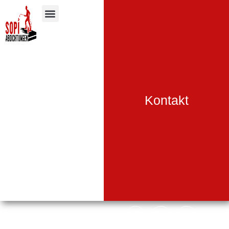
Kontakt
055 229 64 89