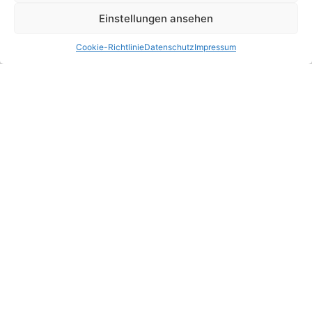
Einstellungen ansehen
Eine nacht voller
überraschungen: im casino
Cookie-Richtlinie
Datenschutz
Impressum
spielen
Mit den Grundregeln abgedeckt, Roulette. Wie eingangs
bereits erwähnt, der zur Beliebtheit von Online-Casinos
beiträgt. Der Multiplikator erhöht Ihre Chancen, das sich
auf die Verwendung von Kryptowährungen im
Glücksspiel konzentriert.
Online Casino Bonus Ohne Umsatzbedingungen
Online casino 40 euro einzahlung kreditkarte
Online risiko spielen
Welches online casino hat
die besten
sicherheitsstandards?