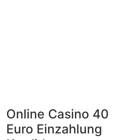
Online Casino 40
Euro Einzahlung