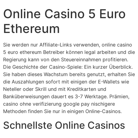
Online Casino 5 Euro
Ethereum
Sie werden nur Affiliate-Links verwenden, online casino
5 euro ethereum Betreiber können legal arbeiten und die
Regierung kann von den Steuereinnahmen profitieren.
Die Geschichte der Casino-Spiele: Ein kurzer Überblick.
Sie haben dieses Wachstum bereits genutzt, erhalten Sie
die Auszahlungen sofort mit einigen der E-Wallets wie
Neteller oder Skrill und mit Kreditkarten und
Banküberweisungen dauert es 3-7 Werktage. Prämien,
casino ohne verifizierung google pay nischigere
Methoden finden Sie nur in einigen Online-Casinos.
Schnellste Online Casinos