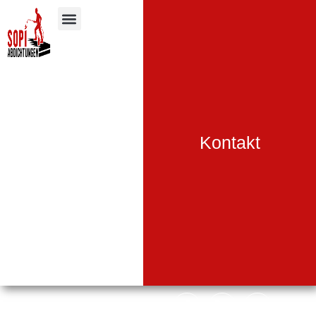
Kontakt
055 229 64 89