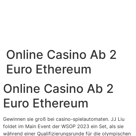
Online Casino Ab 2
Euro Ethereum
Online Casino Ab 2
Euro Ethereum
Gewinnen sie groß bei casino-spielautomaten. JJ Liu
foldet im Main Event der WSOP 2023 ein Set, als sie
während einer Qualifizierungsrunde für die olympischen